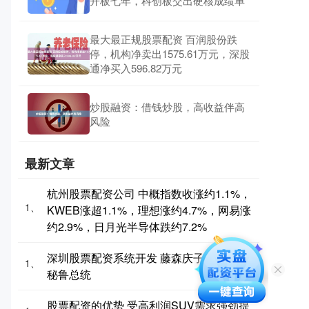
开板七年，科创板交出硬核成绩单
最大最正规股票配资 百润股份跌
停，机构净卖出1575.61万元，深股
通净买入596.82万元
炒股融资：借钱炒股，高收益伴高
风险
最新文章
杭州股票配资公司 中概指数收涨约1.1%，
1、
KWEB涨超1.1%，理想涨约4.7%，网易涨
约2.9%，日月光半导体跌约7.2%
深圳股票配资系统开发 藤森庆子宣誓就任
1、
秘鲁总统
股票配资的优势 受高利润SUV需求强劲提