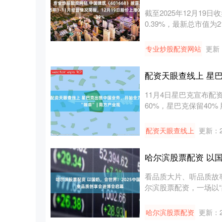
截至2025年12月19日
0.39%，最新总市值为21
专业炒股配资网站
更新：
配资天眼查线上 星巴
11月4日星巴克宣布
60%，星巴克保留40%
配资天眼查线上
更新：20
哈尔滨股票配资 以
看品质大片、听品质故
尔滨股票配资，一场以“品
哈尔滨股票配资
更新：20