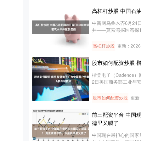
高杠杆炒股 中国石
中新网乌鲁木齐6月24
井——莫索湾探区湾探1
高杠杆炒股
更新：2026-
股市如何配资炒股 
楷登电子（Cadenc
2日美国商务部工业与安全
股市如何配资炒股
更新：
前三配资平台 中国
德里又喊了
中国现在最担心的国家前