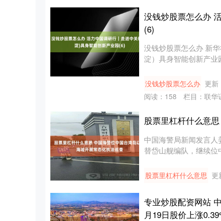
没钱炒股票怎么办 
(6)
没钱炒股票怎么办 新华社
淀）具身智能创新产业园
没钱炒股票怎么办
更新：
阅读：
158
栏目：
联华
股票里杠杆什么意思
中国海警局新闻发言人
替岱山舰编队，继续位
续在....
股票里杠杆什么意思
更新
专业炒股配资网站 中国
月19日股价上涨0.39