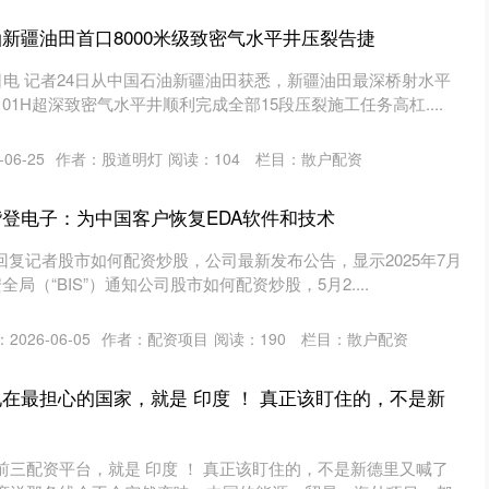
油新疆油田首口8000米级致密气水平井压裂告捷
日电 记者24日从中国石油新疆油田获悉，新疆油田最深桥射水平
01H超深致密气水平井顺利完成全部15段压裂施工任务高杠....
06-25
作者：股道明灯
阅读：
104
栏目：
散户配资
楷登电子：为中国客户恢复EDA软件和技术
e）回复记者股市如何配资炒股，公司最新发布公告，显示2025年7月
局（“BIS”）通知公司股市如何配资炒股，5月2....
2026-06-05
作者：配资项目
阅读：
190
栏目：
散户配资
现在最担心的国家，就是 印度 ！ 真正该盯住的，不是新
三配资平台，就是 印度 ！ 真正该盯住的，不是新德里又喊了