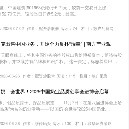
收盘，中国建筑(601668)报收于5.21元，较前一交易日上涨
52.79亿元。该股当日开盘5.2元，最高....
2026-07-02
作者：配资炒股册
阅读：
74
栏目：
散户配资网
克出售中国业务，开始全力反扑“瑞幸” | 南方产业观
配资天眼查线上，将其中国业务的控股权出售给博裕资本，博裕持股
 股权，并继续持有品牌和知识产权。 这一决定，标志着星巴....
26-06-26
作者：配资炒股堂
阅读：
115
栏目：
散户配资
国奶，会世界！2025中国奶业品质创享会进博会启幕
事、创品质搭子、探品质展览……11月7日，在第八届进博会上哈
质”为名的奶业活动——“以国奶 会世界”2025中国奶业....
26-06-26
作者：涨停码头
阅读：
130
栏目：
联华证券策略