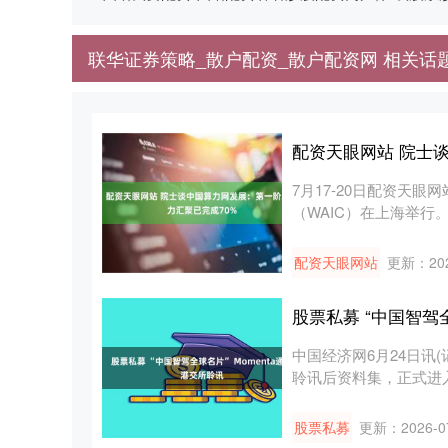
联华证券策略_散户配资_散户配资网 相关话
配资天眼网站 院士
7月17-20日配资天
（WAIC）在上海举行。
配资天眼网站
更新：202
股票私募 “中国智驾全
中国经济网6月24日讯(
聆讯后资料集，正式进入I
股票私募
更新：2026-0