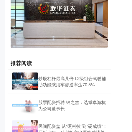
推荐阅读
炒股杠杆最高几倍 L2级组合驾驶辅
助功能乘用车渗透率达70.5%
股票配资招聘 银之杰：选举卓海杭
为公司董事长
民间配资盘 从“硬科技”到“硬成绩”！