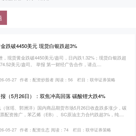
题
金跌破4450美元 现货白银跌超3%
，现货黄金跌破4450美元/盎司，日内跌1.32%；现货白银跌超
.52美元/盎司。 举报 第一财经广告合作，请点....
6-05-27
作者：配资炒股者
阅读：
56
栏目：
联华证券策略
报（5月26日）：双焦冲高回落 碳酸锂大跌4%
电（张瑶、郭洲洋）国内商品期货市场5月26日收盘跌多涨少，碳
票配资推广，苯乙烯（EB）、SC原油主力合约跌超3%，纯....
6-05-27
作者：配资生态
阅读：
74
栏目：
联华证券策略