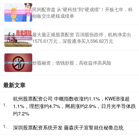
民间配资盘 从“硬科技”到“硬成绩”！开板七年，科
创板交出硬核成绩单
最大最正规股票配资 百润股份跌停，机构净卖出
1575.61万元，深股通净买入596.82万元
炒股融资：借钱炒股，高收益伴高风险
最新文章
杭州股票配资公司 中概指数收涨约1.1%，KWEB涨超
1、
1.1%，理想涨约4.7%，网易涨约2.9%，日月光半导体跌
约7.2%
1、
深圳股票配资系统开发 藤森庆子宣誓就任秘鲁总统