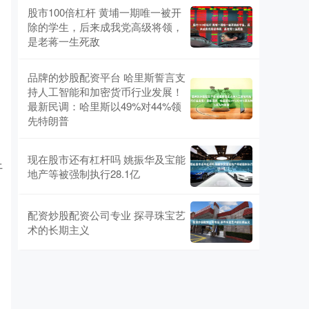
股市100倍杠杆 黄埔一期唯一被开
除的学生，后来成我党高级将领，
是老蒋一生死敌
品牌的炒股配资平台 哈里斯誓言支
持人工智能和加密货币行业发展！
最新民调：哈里斯以49%对44%领
先特朗普
现在股市还有杠杆吗 姚振华及宝能
上
地产等被强制执行28.1亿
配资炒股配资公司专业 探寻珠宝艺
术的长期主义