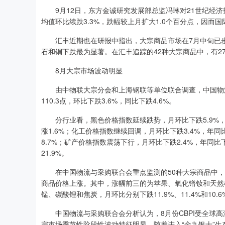
9月12日，东方金诚研究发展部总监冯琳对21世纪经济报
均值环比续跌3.3%，跌幅较上月扩大1.0个百分点，因而
汇丰近期也在研报中指出，大宗商品市场在7月中旬已步
石和铜下跌最为显著。在汇丰追踪的42种大宗商品中，有2
8月大宗市场波动明显
由中物联大宗分会和上海钢联等单位联合调查，中国物流与
110.3点，环比下跌3.6%，同比下跌4.6%。
分行业看，黑色价格指数延续跌势，月环比下跌5.9%，年
涨1.6%；化工价格指数继续回调，月环比下跌3.4%，年同
8.7%；矿产价格指数震荡下行，月环比下跌2.4%，年同比
21.9%。
在中国物流与采购联合会重点监测的50种大宗商品中，8月
商品价格上涨。其中，涨幅前三的为苹果、氧化镨钕和天然橡胶
锰、碳酸锂和焦炭，月环比分别下跌11.9%、11.4%和10.6
中国物流与采购联合会分析认为，8月份CBPI受全球高
宗市场季节性阶段性波动特征明显，随着进入“金九银十”