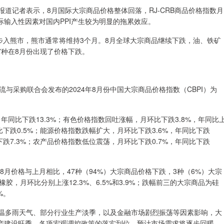
道记者表示，8月国际大宗商品价格整体回落，RJ-CRB商品价格指数月
国际输入性因素对国内PPI产生较为明显的拖累效应。
入熊市，熊市通常将维持3个月。8月全球大宗商品继续下跌，油、铁矿
7种在8月份出现了价格下跌。
采购联合会发布的2024年8月份中国大宗商品价格指数（CBPI）为
同比下跌13.3%；有色价格指数回吐涨幅，月环比下跌3.8%，年同比
比下跌0.5%；能源价格指数跌幅扩大，月环比下跌3.6%，年同比下跌
下跌7.3%；农产品价格指数低位震荡，月环比下跌0.7%，年同比下跌
价格与上月相比，47种（94%）大宗商品价格下跌，3种（6%）大宗
，月环比分别上涨12.3%、6.5%和3.9%；跌幅前三的大宗商品为硅
%。
温多雨天气、部分行业生产淡季，以及金融市场剧烈振荡等因素影响，大
生产建设旺季，各项宏观调控政策的落实到位，预计市场需求将逐步回暖。