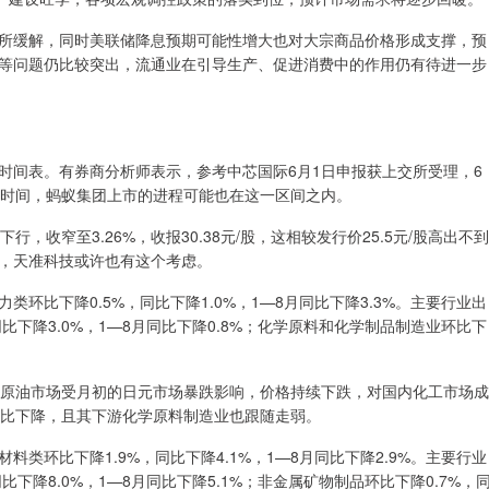
缓解，同时美联储降息预期可能性增大也对大宗商品价格形成支撑，预
等问题仍比较突出，流通业在引导生产、促进消费中的作用仍有待进一步
时间表。有券商分析师表示，参考中芯国际6月1日申报获上交所受理，6
月时间，蚂蚁集团上市的进程可能也在这一区间之内。
，收窄至3.26%，收报30.38元/股，这相较发行价25.5元/股高出不到
能，天准科技或许也有这个考虑。
比下降0.5%，同比下降1.0%，1—8月同比下降3.3%。主要行业出
比下降3.0%，1—8月同比下降0.8%；化学原料和化学制品制造业环比下
原油市场受月初的日元市场暴跌影响，价格持续下跌，对国内化工市场成
环比下降，且其下游化学原料制造业也跟随走弱。
环比下降1.9%，同比下降4.1%，1—8月同比下降2.9%。主要行业
下降8.0%，1—8月同比下降5.1%；非金属矿物制品环比下降0.7%，