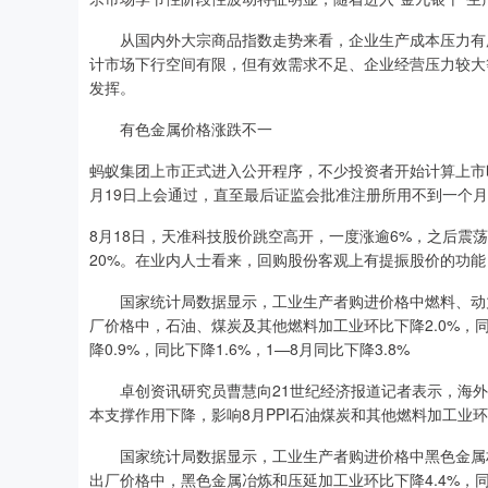
从国内外大宗商品指数走势来看，企业生产成本压力有所
计市场下行空间有限，但有效需求不足、企业经营压力较大
发挥。
有色金属价格涨跌不一
蚂蚁集团上市正式进入公开程序，不少投资者开始计算上市
月19日上会通过，直至最后证监会批准注册所用不到一个
8月18日，天准科技股价跳空高开，一度涨逾6%，之后震荡下行
20%。在业内人士看来，回购股份客观上有提振股价的功
国家统计局数据显示，工业生产者购进价格中燃料、动力类环
厂价格中，石油、煤炭及其他燃料加工业环比下降2.0%，同
降0.9%，同比下降1.6%，1—8月同比下降3.8%
卓创资讯研究员曹慧向21世纪经济报道记者表示，海外
本支撑作用下降，影响8月PPI石油煤炭和其他燃料加工业
国家统计局数据显示，工业生产者购进价格中黑色金属材料类
出厂价格中，黑色金属冶炼和压延加工业环比下降4.4%，同比