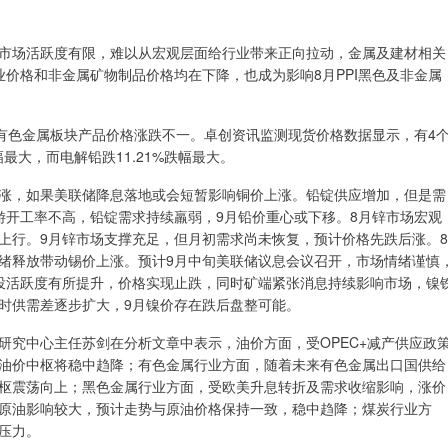
场活跃度有限，难以从宏观层面给行业带来正向拉动，金属及建材相关
业价格和非金属矿物制品价格均在下降，也成为影响8月PPI黑色及非金属
色金属板块产品价格涨跌不一。卓创资讯监测现货价格数据显示，有4
最大，而电解铅跌11.21%跌幅最大。
，如果美联储降息落地或会短暂影响铜价上涨。铅锭供应增加，但是需
游开工率不高，铅锭需求持续羸弱，9月铅价重心或下移。8月锌市场宏观
上行。9月锌市场支撑充足，但月初需求尚未恢复，预计价格先跌后涨。8
绪释放带动锡价上涨。预计9月中旬美联储议息会议召开，市场情绪谨慎
投活跃度有所提升，价格实现止跌，同时矿端紧张消息持续影响市场，镍
时供需差逐步扩大，9月镍价存在跌后盘整可能。
究中心主任苏剑在分析文章中表示，油价方面，受OPEC+减产供应政
油价中枢将稳中趋降；有色金属行业方面，随着未来有色金属出口国供给
枢震荡向上；黑色金属行业方面，受欧美升息转折及需求收缩影响，涨价
原油影响较大，预计走势与原油价格保持一致，稳中趋降；煤炭行业方
压力。