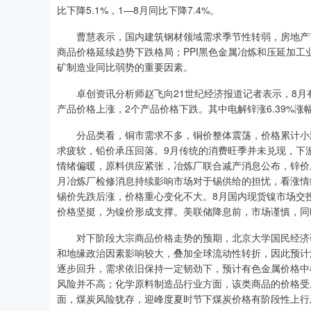
比下降5.1%，1—8月同比下降7.4%。
曹慧表示，国内建筑钢材领域需求季节性转弱，房地产市
商品价格延续趋势下跌格局；PPI黑色金属冶炼和压延加工
矿制造业同比弱势的重要因素。
卓创资讯分析师赵飞向21世纪经济报道记者表示，8月有
产品价格上涨，2个产品价格下跌。其中电解锌涨6.39%涨幅
分品类看，铜市需求不多，铜价整体震荡，价格累计小涨
求疲软，铅价承压回落。9月传统的消费旺季并未兑现，下
情绪偏暖，原料供应紧张，冶炼厂联合减产消息公布，锌价
月冶炼厂检修消息持续影响市场对于锡供给的担忧，看涨情
锡价先跌后涨，价格重心变化不大。8月国内现货镍市场交
价格坚挺，为镍价形成支撑。美联储降息前，市场谨慎，同
对下阶段大宗商品价格走势的预期，北京大学国民经济研
和地缘政治因素影响较大，叠加全球流动性转折，因此预计
逐步回升，需求依旧保持一定韧劲下，预计有色金属价格中
风险并不高；化学原料制造品行业方面，该类商品的价格受
面，煤炭风险犹存，迎峰度夏时节下煤炭价格有阶段性上行