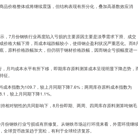
品价格整体或将继续震荡，但结构表现有所分化，叠加高基数效应消
示，7月份钢铁行业再度陷入亏损的主要原因主要是淡季需求下滑、成交
成价格大幅下滑，而成本端跌幅较小，使得钢企盈利状况严重恶化。而8
底，原料价格跌幅加大，但仍弱于钢材价格跌幅，因而钢企亏损幅度进一
，月均成本水平有所下移，即期库存原料测算成本呈现明显下降态势，
特征。
本指数为109.7，较上月同期下降7.6%；两周库存原料成本指数为
8.1，较上月同期下降1.1%。
持相对韧性的共同影响下，8月份即期、两周、四周库存原料测算吨钢毛
月份钢铁行业亏损或有所修复。从钢铁市场运行环境来看，外需环境继
，全球货币政策趋于宽松，有利于全球经济复苏。