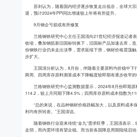
苏剑认为，随着国内经济逐步恢复走出低谷，全球大宗商
退，预计2024年PPI同比增速较上年将有所提升。
9月钢企亏损或有所修复
兰格钢铁研究中心主任王国清向21世纪经济报道记者表
收缩，叠加钢筋新旧国标转换下，旧国标产品加速去库，造
份钢铁行业仍未走出淡季，需求延续下滑，钢材价格震荡触
步扩大。
王国清分析认为，8月份，伴随着主要原料均价稳中下行
两周、四周库存原料测算成本下降幅度较即期有逐步收窄的
兰格钢铁研究中心监测数据显示，2024年8月份即期原料成
114.2，较上月同期下降4.5%；四周库存原料成本指数为11
“总的来说，在品种钢材价格跌幅加大，以及原料成本保
利均有所转差。”王国清说。
随着钢铁行业迎来传统“金九”需求旺季，王国清表示，9
走弱，而内需环境有望企稳。而当前各国降息周期陆续启动