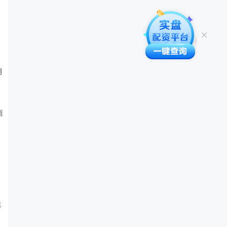
月
而
续