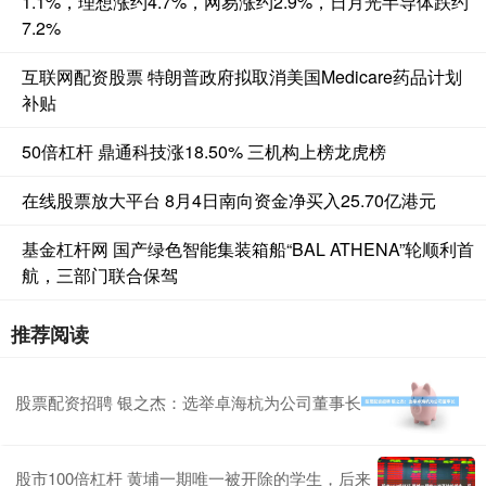
1.1%，理想涨约4.7%，网易涨约2.9%，日月光半导体跌约
7.2%
互联网配资股票 特朗普政府拟取消美国Medicare药品计划
补贴
50倍杠杆 鼎通科技涨18.50% 三机构上榜龙虎榜
在线股票放大平台 8月4日南向资金净买入25.70亿港元
基金杠杆网 国产绿色智能集装箱船“BAL ATHENA”轮顺利首
航，三部门联合保驾
推荐阅读
股票配资招聘 银之杰：选举卓海杭为公司董事长
股市100倍杠杆 黄埔一期唯一被开除的学生，后来