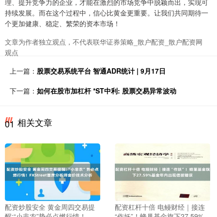
理、提升竞争力的企业，才能在激烈的市场竞争中脱颖而出，实现可
持续发展。而在这个过程中，信心比黄金更重要。让我们共同期待一
个更加健康、稳定、繁荣的资本市场！
文章为作者独立观点，不代表联华证券策略_散户配资_散户配资网
观点
上一篇：
股票交易系统平台 智通ADR统计 | 9月17日
下一篇：
如何在股市加杠杆 *ST中利: 股票交易异常波动
相关文章
01
配资炒股安全 黄金周四交易提
配资杠杆十倍 电鳗财经｜接连
醒:“小非农”势必点燃行情！
“作妖”！蜂巢基金旗下27.59%