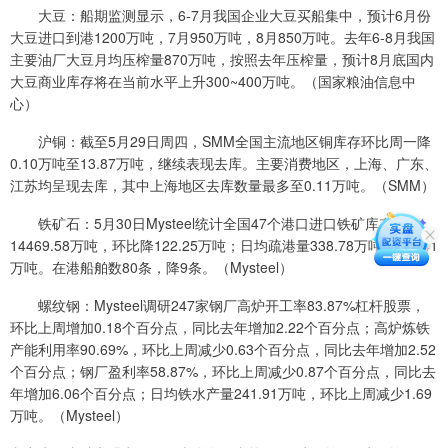
大豆：船期监测显示，6-7月我国企业大豆买船集中，预计6月份
大豆进口到港1200万吨，7月950万吨，8月850万吨。去年6-8月我国
主要油厂大豆月均压榨量870万吨，按照去年压榨量，预计8月底国内
大豆商业库存将在当前水平上升300~400万吨。（国家粮油信息中
心）
沪铜：截至5月29日周四，SMM全国主流地区铜库存环比周一降
0.10万吨至13.87万吨，继续表现去库。主要消费地区，上海、广东、
江苏均呈现去库，其中上海地区去库数量最多至0.11万吨。（SMM）
铁矿石：5月30日Mysteel统计全国47个港口进口铁矿库存为
14469.58万吨，环比降122.25万吨；日均疏港量338.78万吨，降4.41
万吨。在港船舶数80条，降9条。（Mysteel）
螺纹钢：Mysteel调研247家钢厂高炉开工率83.87%杠杆股票，
环比上周增加0.18个百分点，同比去年增加2.22个百分点；高炉炼铁
产能利用率90.69%，环比上周减少0.63个百分点，同比去年增加2.52
个百分点；钢厂盈利率58.87%，环比上周减少0.87个百分点，同比去
年增加6.06个百分点；日均铁水产量241.91万吨，环比上周减少1.69
万吨。（Mysteel）