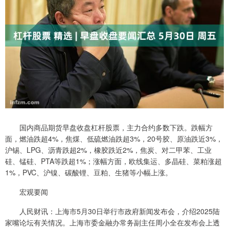
国内商品期货早盘收盘杠杆股票，主力合约多数下跌。跌幅方
面，燃油跌超4%，焦煤、低硫燃油跌超3%，20号胶、原油跌近3%，
沪锡、LPG、沥青跌超2%，橡胶跌近2%，焦炭、对二甲苯、工业
硅、锰硅、PTA等跌超1%；涨幅方面，欧线集运、多晶硅、菜粕涨超
1%，PVC、沪镍、碳酸锂、豆粕、生猪等小幅上涨。
宏观要闻
人民财讯：上海市5月30日举行市政府新闻发布会，介绍2025陆
家嘴论坛有关情况。上海市委金融办常务副主任周小全在发布会上透