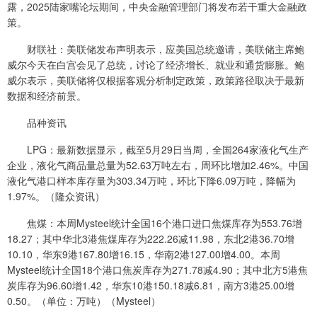
露，2025陆家嘴论坛期间，中央金融管理部门将发布若干重大金融政
策。
财联社：美联储发布声明表示，应美国总统邀请，美联储主席鲍
威尔今天在白宫会见了总统，讨论了经济增长、就业和通货膨胀。鲍
威尔表示，美联储将仅根据客观分析制定政策，政策路径取决于最新
数据和经济前景。
品种资讯
LPG：最新数据显示，截至5月29日当周，全国264家液化气生产
企业，液化气商品量总量为52.63万吨左右，周环比增加2.46%。中国
液化气港口样本库存量为303.34万吨，环比下降6.09万吨，降幅为
1.97%。（隆众资讯）
焦煤：本周Mysteel统计全国16个港口进口焦煤库存为553.76增
18.27；其中华北3港焦煤库存为222.26减11.98，东北2港36.70增
10.10，华东9港167.80增16.15，华南2港127.00增4.00。本周
Mysteel统计全国18个港口焦炭库存为271.78减4.90；其中北方5港焦
炭库存为96.60增1.42，华东10港150.18减6.81，南方3港25.00增
0.50。（单位：万吨）（Mysteel）